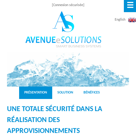
☰
Aller
[Connexion sécurisée]
au
English
contenu
principal
A
V
E
N
PRÉSENTATION
SOLUTION
BÉNÉFICES
U
UNE TOTALE SÉCURITÉ DANS LA
E
RÉALISATION DES
E
APPROVISIONNEMENTS
S