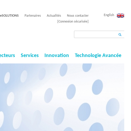
English
EeSOLUTIONS
Partenaires
Actualités
Nous contacter
[Connexion sécurisée]
R
F
e
c
o
ecteurs
Services
Innovation
h
Technologie Avancée
r
e
r
m
c
u
h
e
l
r
a
i
r