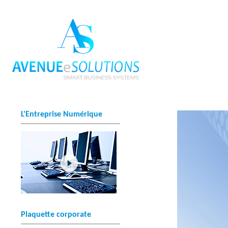
A
V
L'Entreprise Numérique
E
N
U
E
E
Plaquette corporate
S