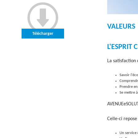
O
L
VALEURS
U
Télécharger
T
L'ESPRIT 
I
La satisfaction
O
N
Savoir l'éc
Comprendre
S
Prendre en 
Se mettre à
AVENUEeSOLUTIO
Celle-ci repose 
Un service 