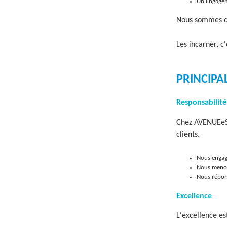
Un Engagem
Nous sommes con
Les incarner, c
PRINCIPA
Responsabilité
Chez AVENUEeSO
clients.
Nous engage
Nous menon
Nous répond
Excellence
L'excellence est