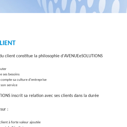
u
CLIENT
 du client constitue la philosophie d'AVENUEeSOLUTIONS
outer
 ses besoins
compte sa culture d'entreprise
 son service
NS inscrit sa relation avec ses clients dans la durée
sur :
client à forte valeur ajoutée