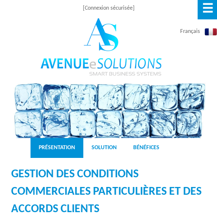
☰
Skip
[Connexion sécurisée]
to
Français
main
content
A
V
E
N
PRÉSENTATION
SOLUTION
BÉNÉFICES
U
GESTION DES CONDITIONS
E
COMMERCIALES PARTICULIÈRES ET DES
E
ACCORDS CLIENTS
S