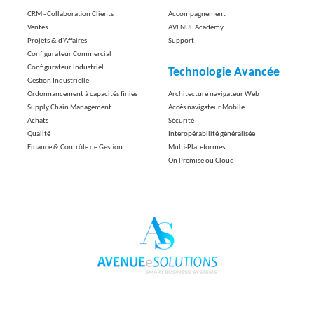
CRM - Collaboration Clients
Accompagnement
Ventes
AVENUE Academy
Projets & d'Affaires
Support
Configurateur Commercial
Configurateur Industriel
Technologie Avancée
Gestion Industrielle
Ordonnancement à capacités finies
Architecture navigateur Web
Supply Chain Management
Accès navigateur Mobile
Achats
Sécurité
Qualité
Interopérabilité généralisée
Finance & Contrôle de Gestion
Multi-Plateformes
On Premise ou Cloud