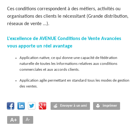
O
Ces conditions correspondent à des métiers, activités ou
organisations des clients le nécessitant (Grande distribution,
L
réseaux de vente ...).
U
L'excellence de AVENUE Conditions de Vente Avancées
T
vous apporte un réel avantage
I
Application native, ce qui donne une capacité de fédération
O
naturelle de toutes les informations relatives aux conditions
commerciales et aux accords clients.
N
Application agile permettant en standard tous les modes de gestion
S
des ventes.
Envoyer à un ami
imprimer
A+
A-