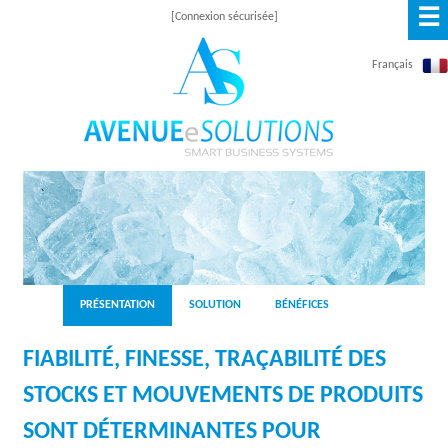
☰
Skip
[Connexion sécurisée]
to
Français
main
content
A
V
E
N
PRÉSENTATION
SOLUTION
BÉNÉFICES
U
FIABILITÉ, FINESSE, TRAÇABILITÉ DES
E
STOCKS ET MOUVEMENTS DE PRODUITS
E
SONT DÉTERMINANTES POUR
S