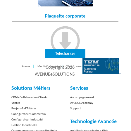
Plaquette corporate
Télécharger
Presse
Mentions légales
Conditions d'utilisation
CONTACT
Copyright
2026
AVENUEeSOLUTIONS
Solutions Métiers
Services
CRM - Collaboration Clients
Accompagnement
Ventes
AVENUE Academy
Projets & d'Affaires
Support
Configurateur Commercial
Configurateur Industriel
Technologie Avancée
Gestion Industrielle
Ordonnancement à capacités finies
Architecture navigateur Web