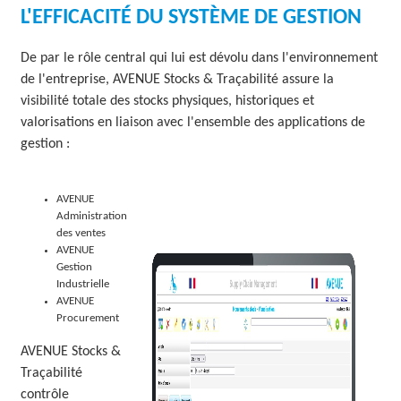
L'EFFICACITÉ DU SYSTÈME DE GESTION
O
L
De par le rôle central qui lui est dévolu dans l'environnement
de l'entreprise, AVENUE Stocks & Traçabilité assure la
U
visibilité totale des stocks physiques, historiques et
T
valorisations en liaison avec l'ensemble des applications de
gestion :
I
O
AVENUE
N
Administration
des ventes
S
AVENUE
Gestion
Industrielle
AVENUE
Procurement
AVENUE Stocks &
Traçabilité
contrôle