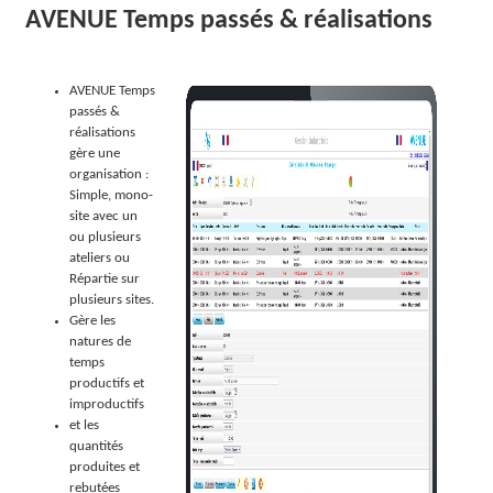
AVENUE Temps passés & réalisations
O
L
AVENUE Temps
U
passés &
réalisations
T
gère une
organisation :
I
Simple, mono-
site avec un
O
ou plusieurs
ateliers ou
N
Répartie sur
plusieurs sites.
S
Gère les
natures de
temps
productifs et
improductifs
et les
quantités
produites et
rebutées