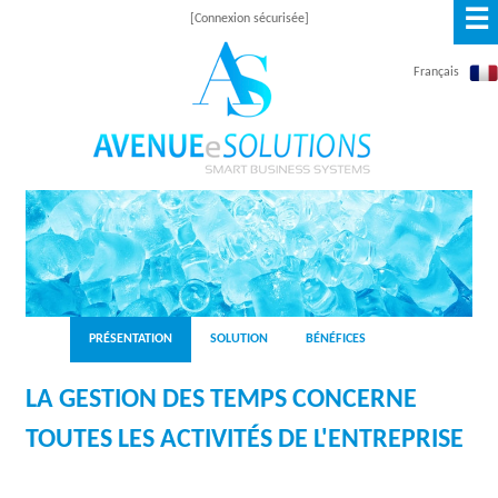
☰
Skip
[Connexion sécurisée]
to
Français
main
content
A
V
E
N
PRÉSENTATION
SOLUTION
BÉNÉFICES
U
LA GESTION DES TEMPS CONCERNE
E
TOUTES LES ACTIVITÉS DE L'ENTREPRISE
E
S