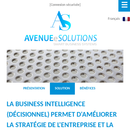
☰
Skip
[Connexion sécurisée]
to
Français
main
content
A
V
E
N
PRÉSENTATION
SOLUTION
BÉNÉFICES
U
LA BUSINESS INTELLIGENCE
E
(DÉCISIONNEL) PERMET D'AMÉLIORER
E
LA STRATÉGIE DE L'ENTREPRISE ET LA
S