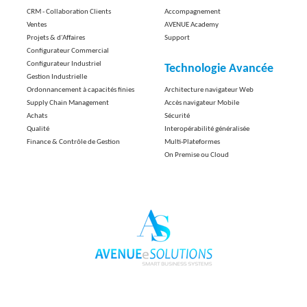
CRM - Collaboration Clients
Accompagnement
Ventes
AVENUE Academy
Projets & d'Affaires
Support
Configurateur Commercial
Configurateur Industriel
Technologie Avancée
Gestion Industrielle
Ordonnancement à capacités finies
Architecture navigateur Web
Supply Chain Management
Accès navigateur Mobile
Achats
Sécurité
Qualité
Interopérabilité généralisée
Finance & Contrôle de Gestion
Multi-Plateformes
On Premise ou Cloud