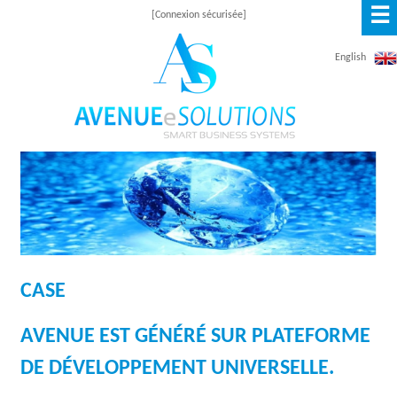
☰
Aller
[Connexion sécurisée]
au
English
contenu
principal
A
V
E
N
CASE
U
E
AVENUE EST GÉNÉRÉ SUR PLATEFORME
E
DE DÉVELOPPEMENT UNIVERSELLE.
S