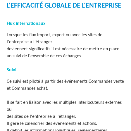
L'EFFICACITÉ GLOBALE DE L'ENTREPRISE
O
L
Flux internationaux
U
Lorsque les flux import, export ou avec les sites de
T
l'entreprise à l'étranger
deviennent significatifs il est nécessaire de mettre en place
I
un suivi de l'ensemble de ces échanges.
O
Suivi
N
S
Ce suivi est piloté à partir des événements Commandes vente
et Commandes achat.
Il se fait en liaison avec les multiples interlocuteurs externes
ou
des sites de l'entreprise à l'étranger.
Il gère le calendrier des événements et actions.
Il définit les informations logistiques, réglementaires,