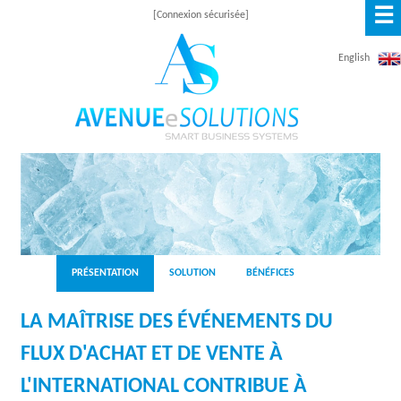
☰
Aller
[Connexion sécurisée]
au
English
contenu
principal
A
V
E
N
PRÉSENTATION
SOLUTION
BÉNÉFICES
U
LA MAÎTRISE DES ÉVÉNEMENTS DU
E
FLUX D'ACHAT ET DE VENTE À
E
L'INTERNATIONAL CONTRIBUE À
S