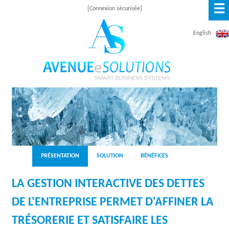
☰
Aller
[Connexion sécurisée]
au
English
contenu
principal
A
V
E
N
PRÉSENTATION
SOLUTION
BÉNÉFICES
U
LA GESTION INTERACTIVE DES DETTES
E
DE L'ENTREPRISE PERMET D'AFFINER LA
E
TRÉSORERIE ET SATISFAIRE LES
S