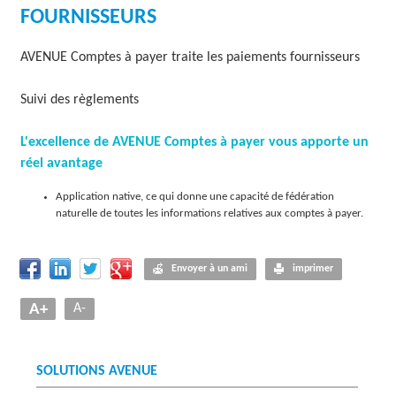
FOURNISSEURS
O
L
AVENUE Comptes à payer traite les paiements fournisseurs
U
Suivi des règlements
T
L'excellence de AVENUE Comptes à payer vous apporte un
I
réel avantage
O
Application native, ce qui donne une capacité de fédération
N
naturelle de toutes les informations relatives aux comptes à payer.
S
Envoyer à un ami
imprimer
A+
A-
SOLUTIONS AVENUE