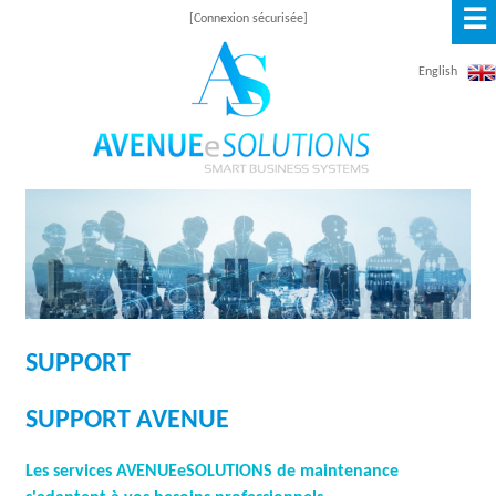
☰
Aller
[Connexion sécurisée]
au
English
contenu
principal
A
V
E
N
SUPPORT
U
E
SUPPORT AVENUE
E
Les services AVENUEeSOLUTIONS de maintenance
S