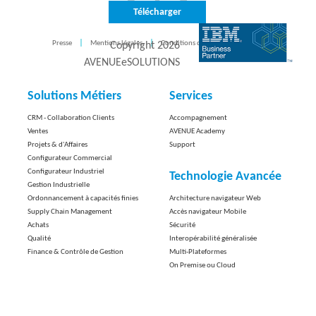
Télécharger
Presse
Mentions légales
Conditions d'utilisation
CONTACT
Copyright
2026
AVENUEeSOLUTIONS
Solutions Métiers
Services
CRM - Collaboration Clients
Accompagnement
Ventes
AVENUE Academy
Projets & d'Affaires
Support
Configurateur Commercial
Configurateur Industriel
Technologie Avancée
Gestion Industrielle
Ordonnancement à capacités finies
Architecture navigateur Web
Supply Chain Management
Accès navigateur Mobile
Achats
Sécurité
Qualité
Interopérabilité généralisée
Finance & Contrôle de Gestion
Multi-Plateformes
On Premise ou Cloud