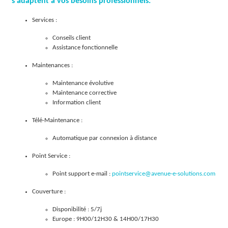
s'adaptent à vos besoins professionnels.
O
Services :
L
Conseils client
Assistance fonctionnelle
U
Maintenances :
T
Maintenance évolutive
I
Maintenance corrective
Information client
O
Télé-Maintenance :
N
Automatique par connexion à distance
S
Point Service :
Point support e-mail :
pointservice@avenue-e-solutions.com
Couverture :
Disponibilité : 5/7j
Europe : 9H00/12H30 & 14H00/17H30