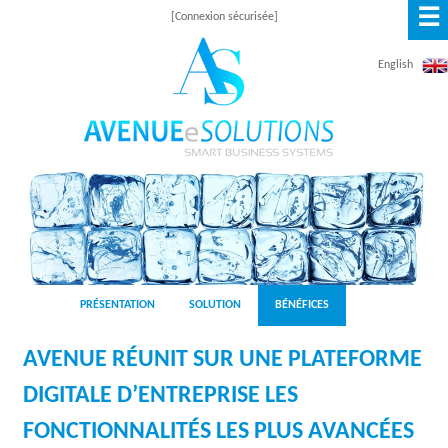
☰
Aller
[Connexion sécurisée]
au
English
contenu
principal
A
V
E
N
PRÉSENTATION
SOLUTION
BÉNÉFICES
U
AVENUE RÉUNIT SUR UNE PLATEFORME
E
DIGITALE D’ENTREPRISE LES
E
FONCTIONNALITÉS LES PLUS AVANCÉES
S