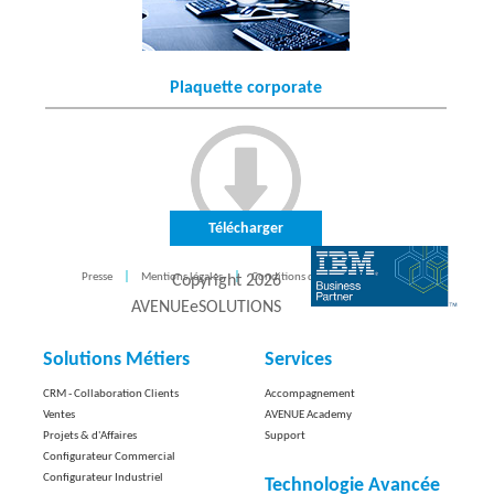
Plaquette corporate
Télécharger
Presse
Mentions légales
Conditions d'utilisation
CONTACT
Copyright
2026
AVENUEeSOLUTIONS
Solutions Métiers
Services
CRM - Collaboration Clients
Accompagnement
Ventes
AVENUE Academy
Projets & d'Affaires
Support
Configurateur Commercial
Configurateur Industriel
Technologie Avancée